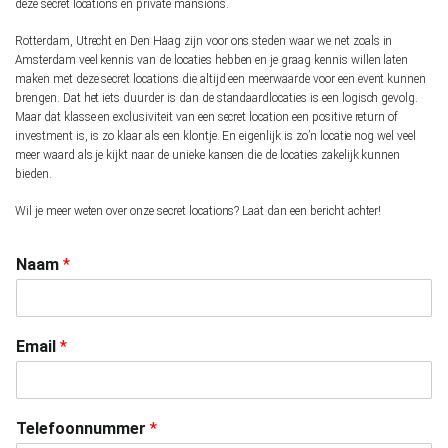
deze secret locations en private mansions.
Rotterdam, Utrecht en Den Haag zijn voor ons steden waar we net zoals in
Amsterdam veel kennis van de locaties hebben en je graag kennis willen laten
maken met deze secret locations die altijd een meerwaarde voor een event kunnen
brengen. Dat het iets duurder is dan de standaardlocaties is een logisch gevolg.
Maar dat klasse en exclusiviteit van een secret location een positive return of
investment is, is zo klaar als een klontje. En eigenlijk is zo’n locatie nog wel veel
meer waard als je kijkt naar de unieke kansen die de locaties zakelijk kunnen
bieden.
Wil je meer weten over onze secret locations? Laat dan een bericht achter!
Naam
*
Email
*
Telefoonnummer
*