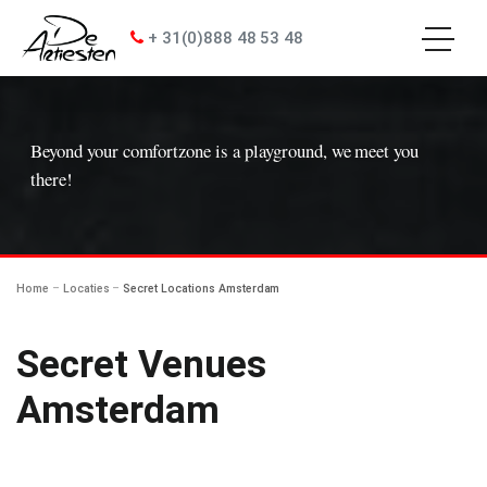
+ 31(0)888 48 53 48
enu
S
k
i
Beyond your comfortzone is a playground, we meet you
p
t
there!
o
c
o
n
t
Home
–
Locaties
–
Secret Locations Amsterdam
e
n
t
Secret Venues
Amsterdam