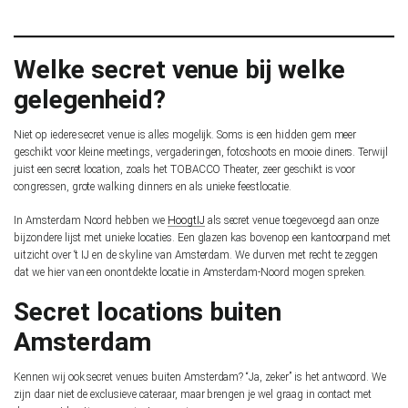
Welke secret venue bij welke
gelegenheid?
Niet op iedere secret venue is alles mogelijk. Soms is een hidden gem meer
geschikt voor kleine meetings, vergaderingen, fotoshoots en mooie diners. Terwijl
juist een secret location, zoals het TOBACCO Theater, zeer geschikt is voor
congressen, grote walking dinners en als unieke feestlocatie.
In Amsterdam Noord hebben we
HoogtIJ
als secret venue toegevoegd aan onze
bijzondere lijst met unieke locaties. Een glazen kas bovenop een kantoorpand met
uitzicht over ‘t IJ en de skyline van Amsterdam. We durven met recht te zeggen
dat we hier van een onontdekte locatie in Amsterdam-Noord mogen spreken.
Secret locations buiten
Amsterdam
Kennen wij ook secret venues buiten Amsterdam? “Ja, zeker” is het antwoord. We
zijn daar niet de exclusieve cateraar, maar brengen je wel graag in contact met