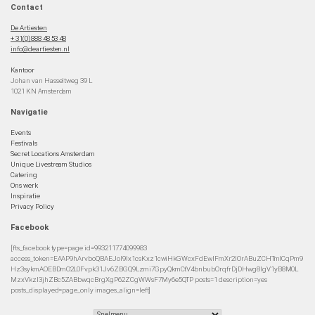
Contact
De Artiesten
+ 31(0)888 48 53 48
info@deartiesten.nl
Kantoor
Johan van Hasseltweg 39 L
1021 KN Amsterdam
Navigatie
Events
Festivals
Secret Locations Amsterdam
Unique Livestream Studios
Catering
Ons werk
Inspiratie
Privacy Policy
Facebook
[fts_facebook type=page id=993211774099983
access_token=EAAP9hArvboQBAEJoI9Ix1csKxz1cwiHkGWcxFdEwIFmXr2IOrABuZCHTmlCqPm9
Hz3sykmAOEBDmO2L0Fvpk31Jv6ZBGQ9Lzmi7GpyQkmCtV4bnbubOrqfrDjDHwg8lgV1yB8M0L
MzxVkzI3jhZBc5ZABbwqcBrgXgP62ZCgWWsF7My6e5QTP posts=1 description=yes
posts_displayed=page_only images_align=left]