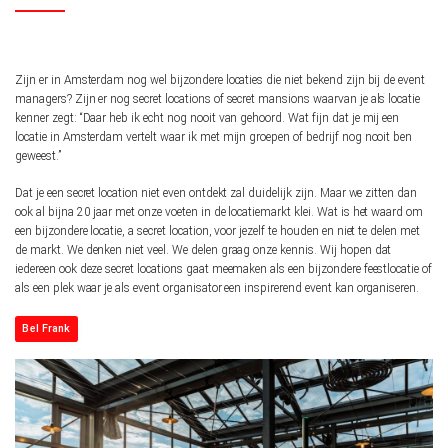
Zijn er in Amsterdam nog wel bijzondere locaties die niet bekend zijn bij de event
managers? Zijn er nog secret locations of secret mansions waarvan je als locatie
kenner zegt: “Daar heb ik echt nog nooit van gehoord. Wat fijn dat je mij een
locatie in Amsterdam vertelt waar ik met mijn groepen of bedrijf nog nooit ben
geweest.”
Dat je een secret location niet even ontdekt zal duidelijk zijn. Maar we zitten dan
ook al bijna 20 jaar met onze voeten in de locatiemarkt klei. Wat is het waard om
een bijzondere locatie, a secret location, voor jezelf te houden en niet te delen met
de markt. We denken niet veel. We delen graag onze kennis. Wij hopen dat
iedereen ook deze secret locations gaat meemaken als een bijzondere feestlocatie of
als een plek waar je als event organisator een inspirerend event kan organiseren.
Bel Frank