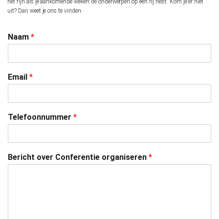
het fijn als je aankomende weken de onderwerpen op een rij hebt. Kom je er niet
uit? Dan weet je ons te vinden.
Naam
*
Email
*
Telefoonnummer
*
Bericht over Conferentie organiseren
*