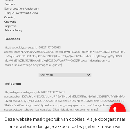
Festivals
Secret Locations Amsterdam
Unique Livestream Studios
Catering
Ons werk
Inspiratie
Privacy Policy
Facebook
[fts_facebook type=page id=993211774099983
access_token=EAAP9hArvboQBAEJoI9Ix1csKxz1cwiHkGWcxFdEwIFmXr2IOrABuZCHTmlCqPm9
Hz3sykmAOEBDmO2L0Fvpk31Jv6ZBGQ9Lzmi7GpyQkmCtV4bnbubOrqfrDjDHwg8lgV1yB8M0L
MzxVkzI3jhZBc5ZABbwqcBrgXgP62ZCgWWsF7My6e5QTP posts=1 description=yes
posts_displayed=page_only images_align=left]
Instagram
[fts_instagram instagram_id=17841403306286231
access_token=IGQVJYUHNXV0lqVUlyUFR5WENUbGM5M251RndNWmhuS2dULWdTYzlHMVp
BMmFtb3lvNG4yUjVzc1JJQUJtZAGotTDFsVl9Mek9PZAlNIRXBUd2dFdms1U1ZAodXM0dzlTU
XhkNzBaaWxn pics_count=1 type=basic super_gallery=yes columns=3 force_columns=no
space_between_photos=1px icon_size=65px hide_date_likes_comments=no]
Deze website maakt gebruik van cookies. Als je doorgaat naar
onze website dan ga je akkoord dat wij gebruik maken van
© 2026 De Artiesten
|
Privacy Policy
Developed by
YoungDutch / David van Rooij
.