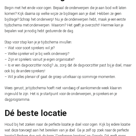
Begin met het einde voor ogen. Bepaal de onderwerpen die je aan bod wilt laten
komen? Kijk daarna op welke wijze ze bijdragen aan je doel. Hebben ze geen
bijdrage? Schrap het onderwerp! Nu je de onderwerpen hebt, maak je een eerste
tijdschema met onderwerpen. Waarom? Het geeft je overzicht! Hiermee kan je
bepalen wat je nodig hebt gedurende de dag.
Stap voor stap kan je je tijdschema invullen:
– Wat voor soort sprekers wil je?
– Welke spreker wil je bij welk onderwerp?
– Zijn er sprekers vanuit je eigen organisatie?
– Is er een dagvoorzitter nodig? Ja, zorg dat de dagvoorzitter past bij je doel, maar
ook bij de andere sprekers!
– Wil je alles plenair of gaat de groep uit elkaar op sommige momenten.
Wees gerust, je tijdschema hoeft niet vandaag of aankomende week klaar en
ingevuld te zijn. Het is je startpunt voor de onderwerpen, je sprekers en je
dagprogramma.
Dé beste locatie
Houd bij het zoeken naar de perfecte locatie je doel voor ogen. Kijk bij iedere locatie
wat deze toevoegt aan het bereiken van je doel. Ga je zelf op zoek naar de perfecte