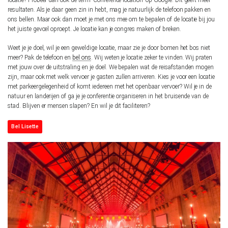
locatie? Probeer dan ook de term ‘Conference location’ op Google. Dit geeft meer
resultaten. Als je daar geen zin in hebt, mag je natuurlijk de telefoon pakken en
ons bellen. Maar ook dan moet je met ons mee om te bepalen of de locatie bij jou
het juiste gevoel oproept. Je locatie kan je congres maken of breken.
Weet je je doel, wil je een geweldige locatie, maar zie je door bomen het bos niet
meer? Pak de telefoon en
bel ons
. Wij weten je locatie zeker te vinden. Wij praten
met jouw over de uitstraling en je doel. We bepalen wat de reisafstanden mogen
zijn, maar ook met welk vervoer je gasten zullen arriveren. Kies je voor een locatie
met parkeergelegenheid of komt iedereen met het openbaar vervoer? Wil je in de
natuur en landerijen of ga je je conferentie organiseren in het bruisende van de
stad. Blijven er mensen slapen? En wil je dit faciliteren?
Bel Lisette