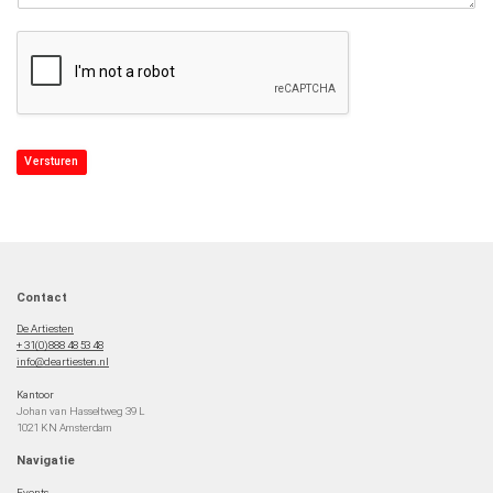
Versturen
Contact
De Artiesten
+ 31(0)888 48 53 48
info@deartiesten.nl
Kantoor
Johan van Hasseltweg 39 L
1021 KN Amsterdam
Navigatie
Events