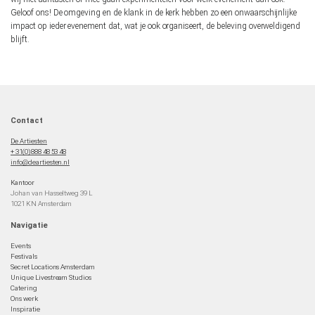
Geloof ons! De omgeving en de klank in de kerk hebben zo een onwaarschijnlijke
impact op ieder evenement dat, wat je ook organiseert, de beleving overweldigend
blijft.
Contact
De Artiesten
+ 31(0)888 48 53 48
info@deartiesten.nl
Kantoor
Johan van Hasseltweg 39 L
1021 KN Amsterdam
Navigatie
Events
Festivals
Secret Locations Amsterdam
Unique Livestream Studios
Catering
Ons werk
Inspiratie