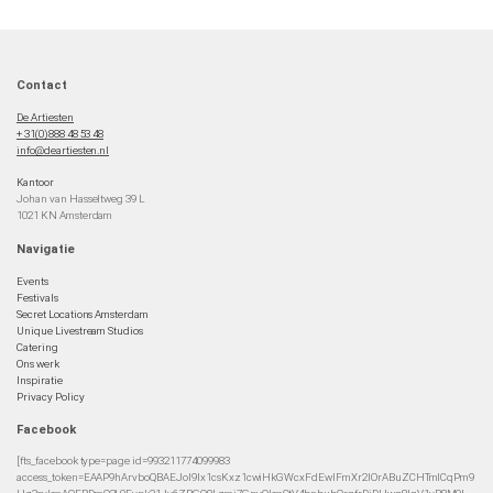
Contact
De Artiesten
+ 31(0)888 48 53 48
info@deartiesten.nl
Kantoor
Johan van Hasseltweg 39 L
1021 KN Amsterdam
Navigatie
Events
Festivals
Secret Locations Amsterdam
Unique Livestream Studios
Catering
Ons werk
Inspiratie
Privacy Policy
Facebook
[fts_facebook type=page id=993211774099983
access_token=EAAP9hArvboQBAEJoI9Ix1csKxz1cwiHkGWcxFdEwIFmXr2IOrABuZCHTmlCqPm9