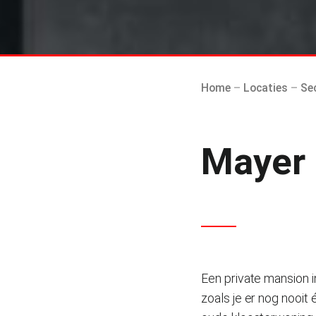
t
Home
–
Locaties
–
Se
Mayer
Een private mansion 
zoals je er nog nooi