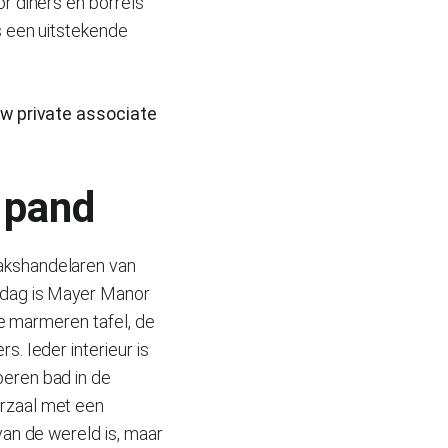
r diners en borrels
s een uitstekende
uw private associate
 pand
akshandelaren van
 dag is Mayer Manor
de marmeren tafel, de
. Ieder interieur is
peren bad in de
erzaal met een
van de wereld is, maar