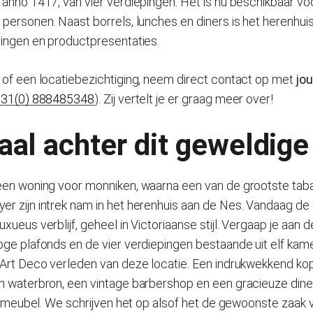
anno 1417, van vier verdiepingen. Het is nu beschikbaar voo
personen. Naast borrels, lunches en diners is het herenhui
ringen en productpresentaties.
 of een locatiebezichtiging, neem direct contact op met
jo
 31(0) 888485348
). Zij vertelt je er graag meer over!
aal achter dit geweldige
een woning voor monniken, waarna een van de grootste tab
r zijn intrek nam in het herenhuis aan de Nes. Vandaag de
xueus verblijf, geheel in Victoriaanse stijl. Vergaap je aan 
ge plafonds en de vier verdiepingen bestaande uit elf kamers
 Art Deco verleden van deze locatie. Een indrukwekkend ko
n waterbron, een vintage barbershop en een gracieuze din
DJ-meubel. We schrijven het op alsof het de gewoonste zaak 