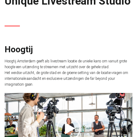
Unique Livestream Studio
Hoogtij
Hoogtij Amsterdam geeft als livestream locatie de unieke kans om vanuit grote
hoogte een uitzending te streamen met uitzicht over de gehele stad.
Het weidse uitzicht, de grote stad en de groene setting van de locatie vragen om
internationale aandacht en exclusieve uitzendingen die far beyond your
imagination gaan.
V
i
d
e
o
s
p
e