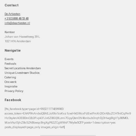
Contact
De Artiesten
+ 31(0)888 48 53 48
info@deartiesten.nl
Kantoor
Johan van Hasseltweg 39 L
1021 KN Amsterdam
Navigatie
Events
Festivals
Secret Locations Amsterdam
Unique Livestream Studios
Catering
Ons werk
Inspiratie
Privacy Policy
Facebook
[fts_facebook type=page id=993211774099983
access_token=EAAP9hArvboQBAEJoI9Ix1csKxz1cwiHkGWcxFdEwIFmXr2IOrABuZCHTmlCqPm9
Hz3sykmAOEBDmO2L0Fvpk31Jv6ZBGQ9Lzmi7GpyQkmCtV4bnbubOrqfrDjDHwg8lgV1yB8M0L
MzxVkzI3jhZBc5ZABbwqcBrgXgP62ZCgWWsF7My6e5QTP posts=1 description=yes
posts_displayed=page_only images_align=left]