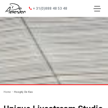
+ 31(0)888 48 53 48
enu
S
k
i
p
t
o
c
o
n
t
e
n
t
Home
–
Hoogtij: De Kas