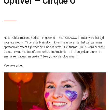
Optiver – Cirque O
Nadat Chloe met ons had samengewerkt in het TOBACCO Theater, werd het tijd
voor iets nieuws. Tijdens de brainstorm kwam naar voren dat het wel wat meer
spectaculair mocht zijn voor het eindejaarsfeest. Het thema ‘Circus’ werd bedacht!
De locatie was het Transformatorhuis in Amsterdam. En kun je daar binnen in
een hal een circussfeer creëren? Zeker, check de foto’s maar;)
Meer referenties