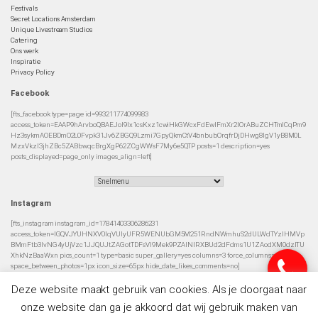
Festivals
Secret Locations Amsterdam
Unique Livestream Studios
Catering
Ons werk
Inspiratie
Privacy Policy
Facebook
[fts_facebook type=page id=993211774099983
access_token=EAAP9hArvboQBAEJoI9Ix1csKxz1cwiHkGWcxFdEwIFmXr2IOrABuZCHTmlCqPm9
Hz3sykmAOEBDmO2L0Fvpk31Jv6ZBGQ9Lzmi7GpyQkmCtV4bnbubOrqfrDjDHwg8lgV1yB8M0L
MzxVkzI3jhZBc5ZABbwqcBrgXgP62ZCgWWsF7My6e5QTP posts=1 description=yes
posts_displayed=page_only images_align=left]
Instagram
[fts_instagram instagram_id=17841403306286231
access_token=IGQVJYUHNXV0lqVUlyUFR5WENUbGM5M251RndNWmhuS2dULWdTYzlHMVp
BMmFtb3lvNG4yUjVzc1JJQUJtZAGotTDFsVl9Mek9PZAlNIRXBUd2dFdms1U1ZAodXM0dzlTU
XhkNzBaaWxn pics_count=1 type=basic super_gallery=yes columns=3 force_columns=no
space_between_photos=1px icon_size=65px hide_date_likes_comments=no]
Deze website maakt gebruik van cookies. Als je doorgaat naar
onze website dan ga je akkoord dat wij gebruik maken van
© 2026 De Artiesten
|
Privacy Policy
Developed by
YoungDutch / David van Rooij
.