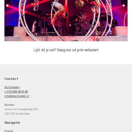
Lijkt dit je wat?
Daag ons uit je te verbazen!
Contact
De Artiesten
+ 31(0)888 48 53 48
info@deartiesten.nl
Kantoor
Johan van Hasseltweg 39 L
1021 KN Amsterdam
Navigatie
Events